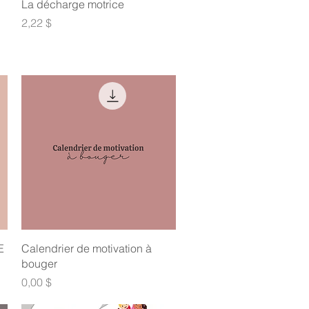
Aperçu rapide
La décharge motrice
Prix
2,22 $
Aperçu rapide
E
Calendrier de motivation à
bouger
Prix
0,00 $