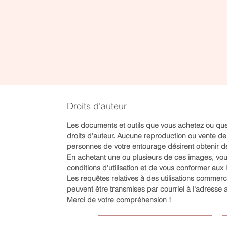
Aperçu rapide
Calendrier de l'avent "temps
P
de qualité en famille"
l
Prix
P
0,00 $
0
Droits d'auteur
Les documents et outils que vous achetez ou que
droits d’auteur. Aucune reproduction ou vente de c
personnes de votre entourage désirent obtenir de
En achetant une ou plusieurs de ces images, vo
conditions d’utilisation et de vous conformer aux l
Les requêtes relatives à des utilisations comme
peuvent être transmises par courriel à l'adresse
Merci de votre compréhension !