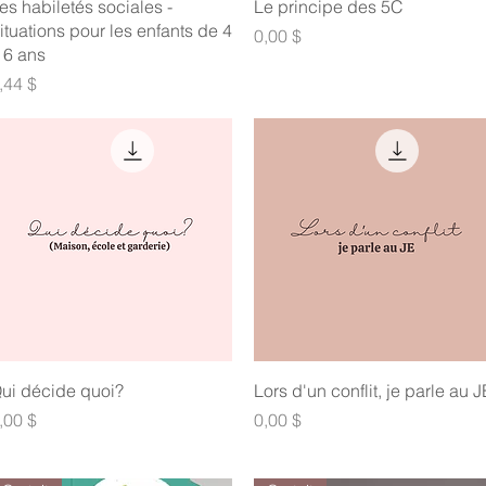
Aperçu rapide
Aperçu rapide
es habiletés sociales -
Le principe des 5C
ituations pour les enfants de 4
Prix
0,00 $
 6 ans
rix
,44 $
Aperçu rapide
Aperçu rapide
ui décide quoi?
Lors d'un conflit, je parle au J
rix
Prix
,00 $
0,00 $