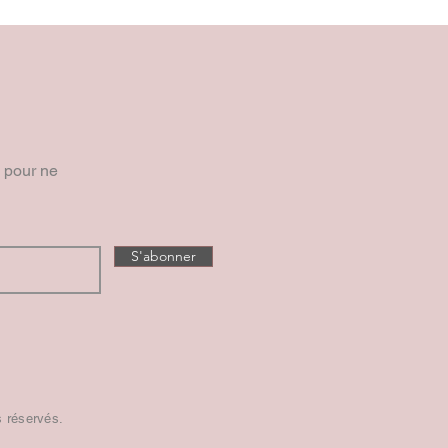
e pour ne
S'abonner
s réservés.