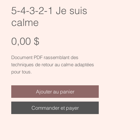
5-4-3-2-1 Je suis
calme
Prix
0,00 $
Document PDF rassemblant des
techniques de retour au calme adaptées
pour tous.
Aperçu rapide
Réservoir affectif à remplir
chaque jour
Exercice de pleine conscience à faire pour
Prix
0,00 $
Ajouter au panier
se recentrer à tout moment de la journée.
Commander et payer