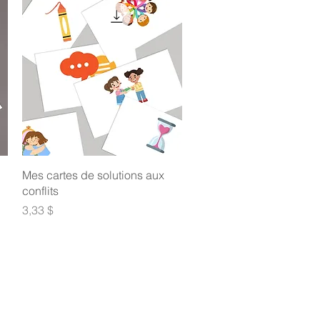
Aperçu rapide
Mes cartes de solutions aux
conflits
Prix
3,33 $