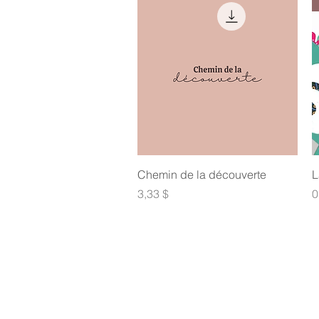
Aperçu rapide
Chemin de la découverte
L
Prix
P
3,33 $
0