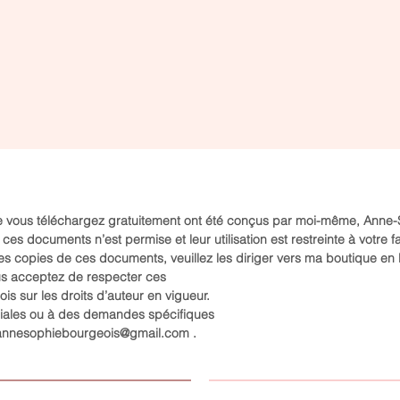
Aperçu rapide
Aperçu rapide
ictogrammes pour la routine à
Ce qui se cache sous les
a maison
comportements des enfants
rix
Prix
,00 $
0,00 $
 vous téléchargez gratuitement ont été conçus par moi-même, Anne-Sop
es documents n’est permise et leur utilisation est restreinte à votre fa
s copies de ces documents, veuillez les diriger vers ma boutique en 
us acceptez de respecter ces
ois sur les droits d’auteur en vigueur.
rciales ou à des demandes spécifiques
annesophiebourgeois@gmail.com
.