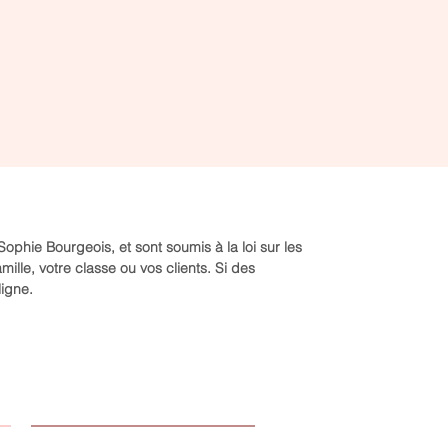
Aperçu rapide
Mon niveau de bonheur: Un
regard sur mes sphères de vie
Prix
0,00 $
hie Bourgeois, et sont soumis à la loi sur les
mille, votre classe ou vos clients. Si des
ligne.