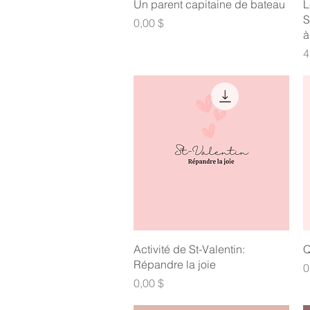
Aperçu rapide
Un parent capitaine de bateau
L
S
Prix
0,00 $
à
P
4
Aperçu rapide
Activité de St-Valentin:
Q
Répandre la joie
P
0
Prix
0,00 $