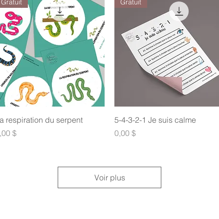
Gratuit
Gratuit
Aperçu rapide
Aperçu rapide
a respiration du serpent
5-4-3-2-1 Je suis calme
rix
Prix
,00 $
0,00 $
Voir plus