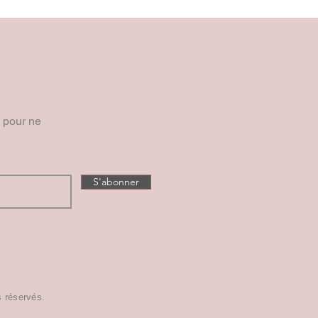
e pour ne
S'abonner
s réservés.