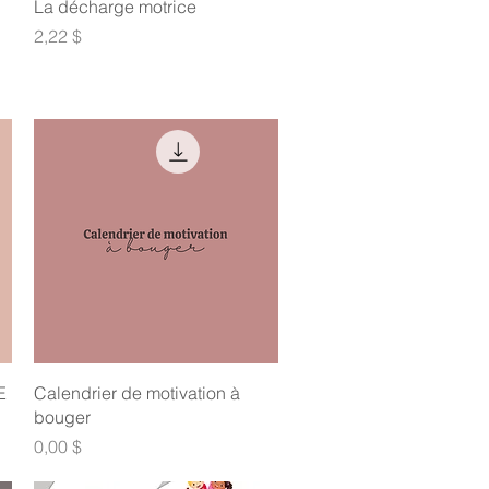
Aperçu rapide
La décharge motrice
Prix
2,22 $
Aperçu rapide
E
Calendrier de motivation à
bouger
Prix
0,00 $