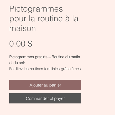
Pictogrammes
pour la routine à la
maison
Prix
0,00 $
Pictogrammes gratuits – Routine du matin
Aperçu rapide
Réservoir affectif à remplir
et du soir
chaque jour
Facilitez les routines familiales grâce à ces
Prix
0,00 $
pictogrammes simples et épurés, conçus
pour les enfants de 0 à 12 ans.
Ajouter au panier
Imprimables en noir et blanc, ils
permettent d’impliquer l’enfant dans le
déroulement de sa journée tout en
Commander et payer
favorisant son autonomie et sa
compréhension du temps.