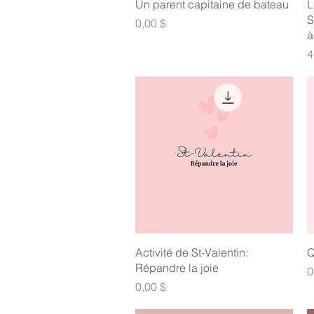
Aperçu rapide
Un parent capitaine de bateau
L
S
Prix
0,00 $
à
P
4
Aperçu rapide
Activité de St-Valentin:
Q
Répandre la joie
P
0
Prix
0,00 $