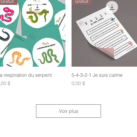
Gratuit
Gratuit
Aperçu rapide
Aperçu rapide
a respiration du serpent
5-4-3-2-1 Je suis calme
rix
Prix
,00 $
0,00 $
Voir plus