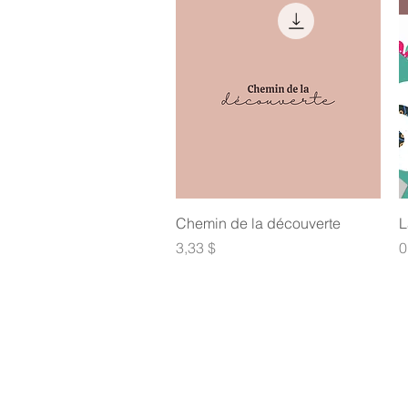
Aperçu rapide
Chemin de la découverte
L
Prix
P
3,33 $
0