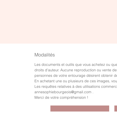
Aperçu rapide
Calendrier de l'avent "temps
P
de qualité en famille"
l
Prix
P
0,00 $
0
Modalités
Les documents et outils que vous achetez ou que
droits d’auteur. Aucune reproduction ou vente de c
personnes de votre entourage désirent obtenir de
En achetant une ou plusieurs de ces images, vous 
Les requêtes relatives à des utilisations commer
annesophiebourgeois@gmail.com .
Merci de votre compréhension !