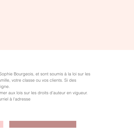
Un outil visuel, pratique et bienveillant pour
rendre les matins plus fluides et les
soirées plus apaisantes. 🌙☀️
Téléchargez-les gratuitement et adaptez-
les à votre réalité familiale.
Aperçu rapide
Mon niveau de bonheur: Un
regard sur mes sphères de vie
Prix
0,00 $
hie Bourgeois, et sont soumis à la loi sur les
mille, votre classe ou vos clients. Si des
ligne.
r aux lois sur les droits d’auteur en vigueur.
riel à l'adresse