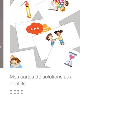
Aperçu rapide
Mes cartes de solutions aux
conflits
Prix
3,33 $