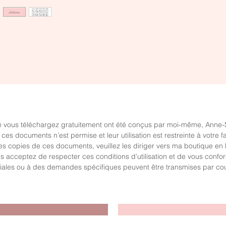
Aperçu rapide
Aperçu rapide
ictogrammes pour la routine à
Ce qui se cache sous les
a maison
comportements des enfants
rix
Prix
,00 $
0,00 $
 vous téléchargez gratuitement ont été conçus par moi-même, Anne-Sop
es documents n’est permise et leur utilisation est restreinte à votre fa
s copies de ces documents, veuillez les diriger vers ma boutique en 
acceptez de respecter ces conditions d’utilisation et de vous conforme
ciales ou à des demandes spécifiques peuvent être transmises par cour