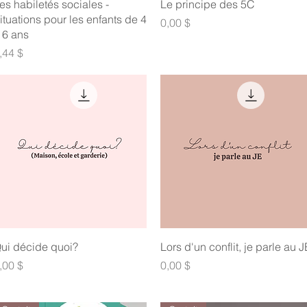
Aperçu rapide
Aperçu rapide
es habiletés sociales -
Le principe des 5C
ituations pour les enfants de 4
Prix
0,00 $
 6 ans
rix
,44 $
Aperçu rapide
Aperçu rapide
ui décide quoi?
Lors d'un conflit, je parle au J
rix
Prix
,00 $
0,00 $