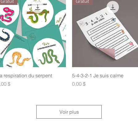
Gratuit
Gratuit
Aperçu rapide
Aperçu rapide
a respiration du serpent
5-4-3-2-1 Je suis calme
rix
Prix
,00 $
0,00 $
Voir plus