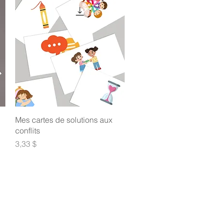
Aperçu rapide
Mes cartes de solutions aux
conflits
Prix
3,33 $