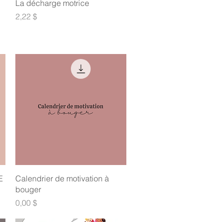
Aperçu rapide
La décharge motrice
Prix
2,22 $
Aperçu rapide
E
Calendrier de motivation à
bouger
Prix
0,00 $