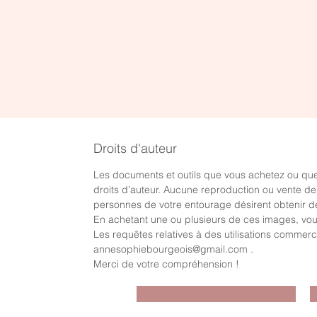
Aperçu rapide
Calendrier de l'avent "temps
P
de qualité en famille"
l
Prix
P
0,00 $
0
Droits d'auteur
Les documents et outils que vous achetez ou que
droits d’auteur. Aucune reproduction ou vente de c
personnes de votre entourage désirent obtenir de
En achetant une ou plusieurs de ces images, vous 
Les requêtes relatives à des utilisations commer
annesophiebourgeois@gmail.com .
Merci de votre compréhension !