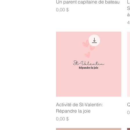
Aperçu rapide
Un parent capitaine de bateau
L
S
Prix
0,00 $
à
P
4
Aperçu rapide
Activité de St-Valentin:
Q
Répandre la joie
P
0
Prix
0,00 $