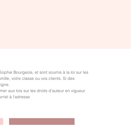
motrices peuvent être utilisées comme
une stratégie pour canaliser cette énergie
et pour aider l'enfant à se recentrer.
Aperçu rapide
Mon niveau de bonheur: Un
regard sur mes sphères de vie
Prix
0,00 $
hie Bourgeois, et sont soumis à la loi sur les
mille, votre classe ou vos clients. Si des
ligne.
r aux lois sur les droits d’auteur en vigueur.
riel à l'adresse