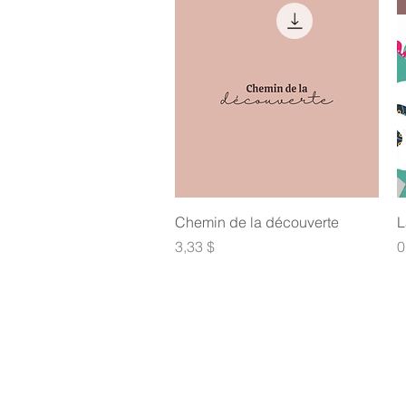
Aperçu rapide
Chemin de la découverte
L
Prix
P
3,33 $
0