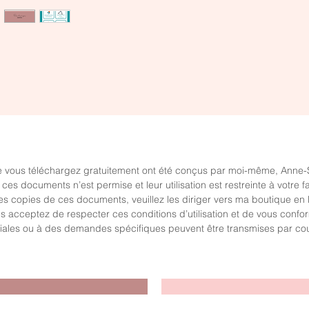
Aperçu rapide
Aperçu rapide
ictogrammes pour la routine à
Ce qui se cache sous les
a maison
comportements des enfants
rix
Prix
,00 $
0,00 $
 vous téléchargez gratuitement ont été conçus par moi-même, Anne-Sop
es documents n’est permise et leur utilisation est restreinte à votre fa
s copies de ces documents, veuillez les diriger vers ma boutique en 
acceptez de respecter ces conditions d’utilisation et de vous conforme
ciales ou à des demandes spécifiques peuvent être transmises par cour