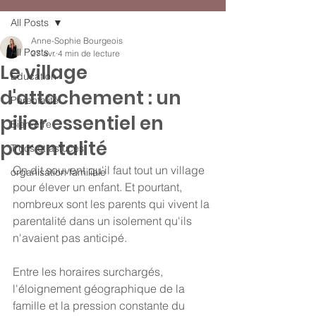
All Posts
Anne-Sophie Bourgeois
All Posts
27 avr.
4 min de lecture
Le village
Éducation
d'attachement : un
Parentalité
pilier essentiel en
Bien-être
parentalité
Trucs et astuces
On dit souvent qu'il faut tout un village 
organisation familiale
pour élever un enfant. Et pourtant, 
nombreux sont les parents qui vivent la 
parentalité dans un isolement qu'ils 
n'avaient pas anticipé.
Entre les horaires surchargés, 
l'éloignement géographique de la 
famille et la pression constante du 