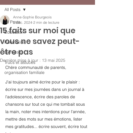
All Posts
Anne-Sophie Bourgeois
All Posts
5 déc. 2024
2 min de lecture
15 faits sur moi que
Éducation
vous ne savez peut-
Parentalité
être pas
Bien-être
Dernière mise à jour :
13 mai 2025
Trucs et astuces
Chère communauté de parents,
organisation familiale
J'ai toujours aimé écrire pour le plaisir : 
écrire sur mes journées dans un journal à 
l'adolescence, écrire des paroles de 
chansons sur tout ce qui me tombait sous 
la main, noter mes intentions pour l'année, 
mettre des mots sur mes émotions, lister 
mes gratitudes... écrire souvent, écrire tout 