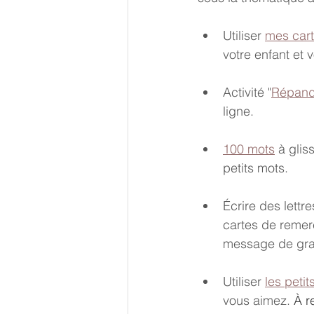
Utiliser 
mes cart
votre enfant et 
Activité "
Répandr
ligne.
100 mots
 à glis
petits mots.
Écrire des lettr
cartes de remer
message de grati
Utiliser 
les peti
vous aimez. 
À r