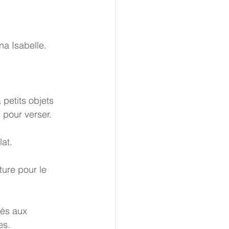
na Isabelle.
 petits objets 
 pour verser.
at.
ure pour le 
vés aux 
es.