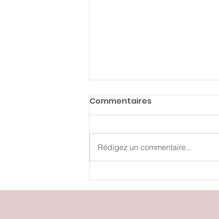
Commentaires
Rédigez un commentaire...
Cet été, et si on
ralentissait un peu?