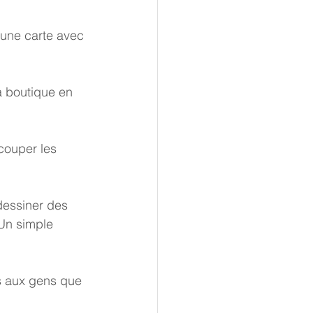
 une carte avec 
a boutique en 
couper les 
dessiner des 
Un simple 
ts aux gens que 