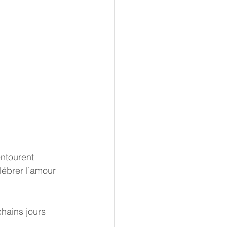
entourent 
lébrer l’amour 
chains jours 